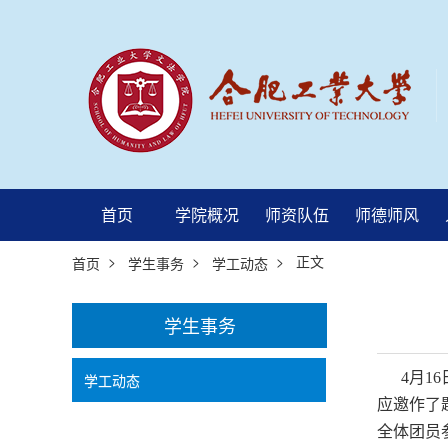
首页
学院概况
师资队伍
师德师风
>
>
> 正文
首页
学生事务
学工动态
学生事务
4月16
学工动态
应邀作了
全体团员