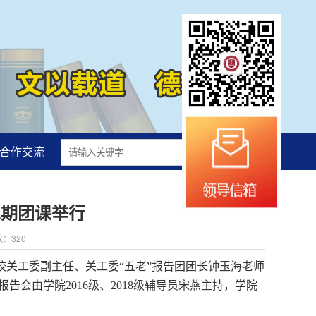
合作交流
二期团课举行
数：
320
校关工委副主任、关工委“五老”报告团团长钟玉海老师
会由学院2016级、2018级辅导员宋燕主持，学院