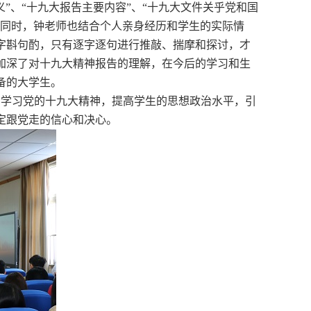
、“十九大报告主要内容”、“十九大文件关乎党和国
。同时，钟老师也结合个人亲身经历和学生的实际情
字斟句酌，只有逐字逐句进行推敲、揣摩和探讨，才
加深了对十九大精神报告的理解，在今后的学习和生
备的大学生。
学习党的十九大精神，提高学生的思想政治水平，引
定跟党走的信心和决心。